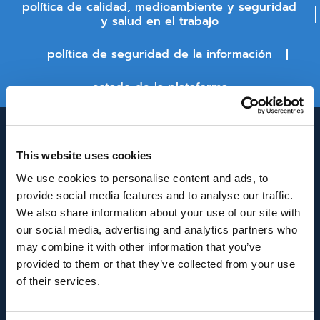
política de calidad, medioambiente y seguridad
y salud en el trabajo
política de seguridad de la información
estado de la plataforma
This website uses cookies
We use cookies to personalise content and ads, to
provide social media features and to analyse our traffic.
We also share information about your use of our site with
our social media, advertising and analytics partners who
INNOVACIÓN Y DESARROLLO DE ANDALUCÍA
may combine it with other information that you’ve
IDEA
provided to them or that they’ve collected from your use
of their services.
Se ha recibido un incentivo de la Agencia de
Innovación y Desarrollo de Andalucía IDEA, de la