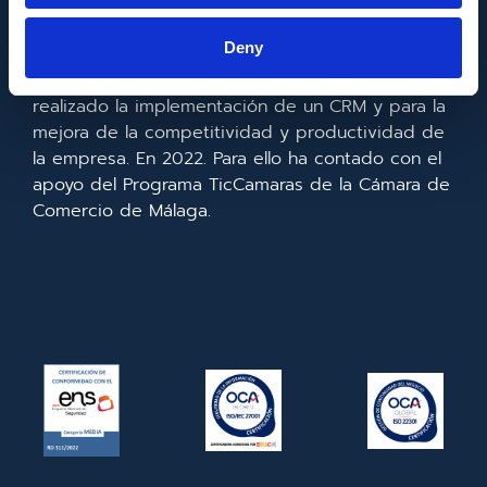
Europeo de Desarrollo Regional cuyo objetivo es
mejorar el uso y la calidad de las tecnologías de
Deny
la información y de las comunicaciones y el
acceso a las mismas y gracias al que ha
realizado la implementación de un CRM y para la
mejora de la competitividad y productividad de
la empresa. En 2022. Para ello ha contado con el
apoyo del Programa TicCamaras de la Cámara de
Comercio de Málaga.