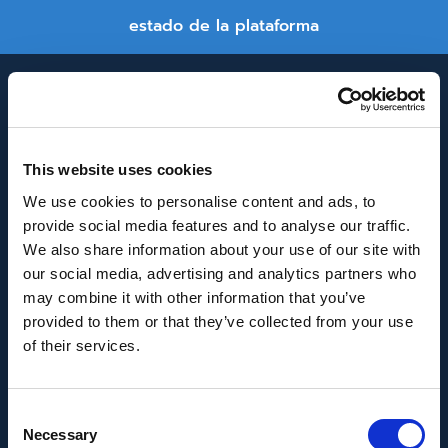
estado de la plataforma
This website uses cookies
We use cookies to personalise content and ads, to
provide social media features and to analyse our traffic.
INNOVACIÓN Y DESARROLLO DE ANDALUCÍA
We also share information about your use of our site with
IDEA
our social media, advertising and analytics partners who
may combine it with other information that you’ve
Se ha recibido un incentivo de la Agencia de
provided to them or that they’ve collected from your use
Innovación y Desarrollo de Andalucía IDEA, de la
of their services.
Junta de Andalucía, por un importe de
43.802,59€, cofinanciado en un 80% por la Unión
Consent
Europea a través del Fondo Europeo de
Necessary
Selection
Desarrollo Regional, FEDER para la realización del