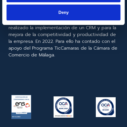
Europeo de Desarrollo Regional cuyo objetivo es
mejorar el uso y la calidad de las tecnologías de
Deny
la información y de las comunicaciones y el
acceso a las mismas y gracias al que ha
realizado la implementación de un CRM y para la
mejora de la competitividad y productividad de
la empresa. En 2022. Para ello ha contado con el
apoyo del Programa TicCamaras de la Cámara de
Comercio de Málaga.