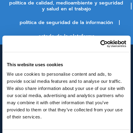
política de calidad, medioambiente y seguridad
y salud en el trabajo
política de seguridad de la información
estado de la plataforma
This website uses cookies
We use cookies to personalise content and ads, to
provide social media features and to analyse our traffic.
We also share information about your use of our site with
our social media, advertising and analytics partners who
INNOVACIÓN Y DESARROLLO DE ANDALUCÍA
may combine it with other information that you’ve
IDEA
provided to them or that they’ve collected from your use
of their services.
Se ha recibido un incentivo de la Agencia de
Innovación y Desarrollo de Andalucía IDEA, de la