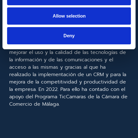
Allow selection
FONDO EUROPEO DE DESARROLLO REGIONAL
Deny
Metadata SL ha sido beneficiaria del Fondo
Europeo de Desarrollo Regional cuyo objetivo es
mejorar el uso y la calidad de las tecnologías de
la información y de las comunicaciones y el
acceso a las mismas y gracias al que ha
realizado la implementación de un CRM y para la
mejora de la competitividad y productividad de
la empresa. En 2022. Para ello ha contado con el
apoyo del Programa TicCamaras de la Cámara de
Comercio de Málaga.