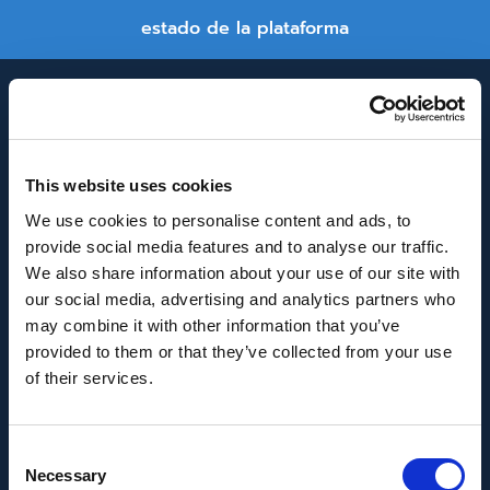
estado de la plataforma
This website uses cookies
We use cookies to personalise content and ads, to
provide social media features and to analyse our traffic.
INNOVACIÓN Y DESARROLLO DE ANDALUCÍA
We also share information about your use of our site with
IDEA
our social media, advertising and analytics partners who
may combine it with other information that you’ve
Se ha recibido un incentivo de la Agencia de
provided to them or that they’ve collected from your use
Innovación y Desarrollo de Andalucía IDEA, de la
of their services.
Junta de Andalucía, por un importe de
43.802,59€, cofinanciado en un 80% por la Unión
Consent
Europea a través del Fondo Europeo de
Necessary
Selection
Desarrollo Regional, FEDER para la realización del