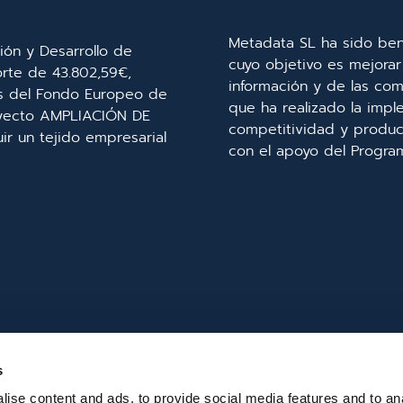
Metadata SL ha sido ben
ión y Desarrollo de
cuyo objetivo es mejorar 
orte de 43.802,59€,
información y de las com
és del Fondo Europeo de
que ha realizado la imp
royecto AMPLIACIÓN DE
competitividad y product
r un tejido empresarial
con el apoyo del Progra
s
ise content and ads, to provide social media features and to an