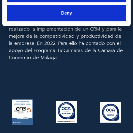
Europeo de Desarrollo Regional cuyo objetivo es
mejorar el uso y la calidad de las tecnologías de
Deny
la información y de las comunicaciones y el
acceso a las mismas y gracias al que ha
realizado la implementación de un CRM y para la
mejora de la competitividad y productividad de
la empresa. En 2022. Para ello ha contado con el
apoyo del Programa TicCamaras de la Cámara de
Comercio de Málaga.