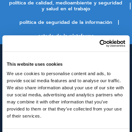
política de calidad, medioambiente y seguridad
y salud en el trabajo
política de seguridad de la información
estado de la plataforma
This website uses cookies
We use cookies to personalise content and ads, to
provide social media features and to analyse our traffic.
We also share information about your use of our site with
our social media, advertising and analytics partners who
INNOVACIÓN Y DESARROLLO DE ANDALUCÍA
may combine it with other information that you’ve
IDEA
provided to them or that they’ve collected from your use
of their services.
Se ha recibido un incentivo de la Agencia de
Innovación y Desarrollo de Andalucía IDEA, de la