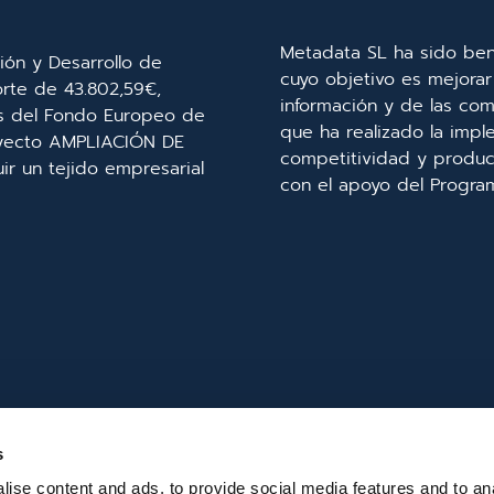
Metadata SL ha sido ben
ión y Desarrollo de
cuyo objetivo es mejorar 
orte de 43.802,59€,
información y de las com
és del Fondo Europeo de
que ha realizado la imp
royecto AMPLIACIÓN DE
competitividad y product
r un tejido empresarial
con el apoyo del Progra
s
ise content and ads, to provide social media features and to an