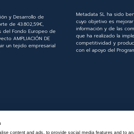
Metadata SL ha sido ben
ión y Desarrollo de
cuyo objetivo es mejorar 
orte de 43.802,59€,
información y de las com
és del Fondo Europeo de
que ha realizado la imp
royecto AMPLIACIÓN DE
competitividad y product
r un tejido empresarial
con el apoyo del Progra
s
ise content and ads, to provide social media features and to an