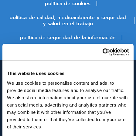
política de cookies
política de calidad, medioambiente y seguridad
y salud en el trabajo
política de seguridad de la información
estado de la plataforma
This website uses cookies
We use cookies to personalise content and ads, to
provide social media features and to analyse our traffic.
We also share information about your use of our site with
our social media, advertising and analytics partners who
may combine it with other information that you’ve
INNOVACIÓN Y DESARROLLO DE ANDALUCÍA
provided to them or that they’ve collected from your use
IDEA
of their services.