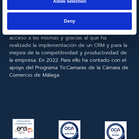
Allow selection
Metadata SL ha sido beneficiaria del Fondo
Europeo de Desarrollo Regional cuyo objetivo es
Deny
mejorar el uso y la calidad de las tecnologías de
la información y de las comunicaciones y el
acceso a las mismas y gracias al que ha
realizado la implementación de un CRM y para la
mejora de la competitividad y productividad de
la empresa. En 2022. Para ello ha contado con el
apoyo del Programa TicCamaras de la Cámara de
Comercio de Málaga.