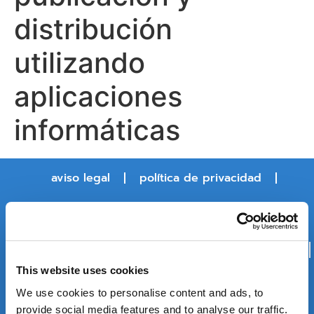
distribución
utilizando
aplicaciones
informáticas
aviso legal
política de privacidad
política de cookies
política de calidad, medioambiente y seguridad
y salud en el trabajo
This website uses cookies
política de seguridad de la información
We use cookies to personalise content and ads, to
provide social media features and to analyse our traffic.