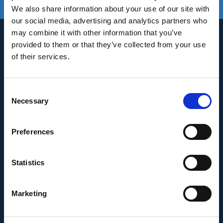
estado de la plataforma
We also share information about your use of our site with
our social media, advertising and analytics partners who
may combine it with other information that you’ve
provided to them or that they’ve collected from your use
of their services.
Consent
Necessary
Selection
INNOVACIÓN Y DESARROLLO DE ANDALUCÍA
IDEA
Preferences
Se ha recibido un incentivo de la Agencia de
Statistics
Innovación y Desarrollo de Andalucía IDEA, de la
Junta de Andalucía, por un importe de
43.802,59€, cofinanciado en un 80% por la Unión
Marketing
Europea a través del Fondo Europeo de
Desarrollo Regional, FEDER para la realización del