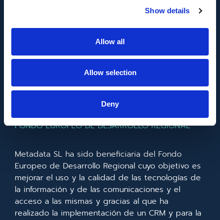
proyecto AMPLIACIÓN DE CAPACIDAD DE
Show details
METADATA con el objetivo de conseguir un tejido
empresarial más competitivo.
Allow all
Allow selection
Deny
FONDO EUROPEO DE DESARROLLO REGIONAL
Metadata SL ha sido beneficiaria del Fondo
Europeo de Desarrollo Regional cuyo objetivo es
mejorar el uso y la calidad de las tecnologías de
la información y de las comunicaciones y el
acceso a las mismas y gracias al que ha
realizado la implementación de un CRM y para la