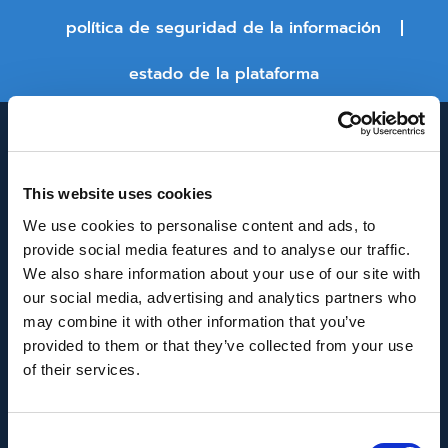
política de seguridad de la información
estado de la plataforma
This website uses cookies
We use cookies to personalise content and ads, to
provide social media features and to analyse our traffic.
We also share information about your use of our site with
INNOVACIÓN Y DESARROLLO DE ANDALUCÍA
our social media, advertising and analytics partners who
IDEA
may combine it with other information that you’ve
provided to them or that they’ve collected from your use
Se ha recibido un incentivo de la Agencia de
of their services.
Innovación y Desarrollo de Andalucía IDEA, de la
Junta de Andalucía, por un importe de
Consent
43.802,59€, cofinanciado en un 80% por la Unión