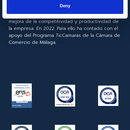
la información y de las comunicaciones y el
Deny
acceso a las mismas y gracias al que ha
realizado la implementación de un CRM y para la
mejora de la competitividad y productividad de
la empresa. En 2022. Para ello ha contado con el
apoyo del Programa TicCamaras de la Cámara de
Comercio de Málaga.