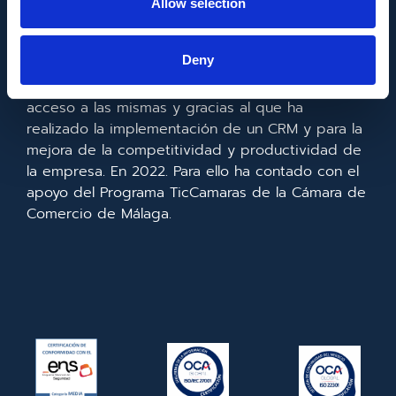
Allow selection
Metadata SL ha sido beneficiaria del Fondo
Europeo de Desarrollo Regional cuyo objetivo es
Deny
mejorar el uso y la calidad de las tecnologías de
la información y de las comunicaciones y el
acceso a las mismas y gracias al que ha
realizado la implementación de un CRM y para la
mejora de la competitividad y productividad de
la empresa. En 2022. Para ello ha contado con el
apoyo del Programa TicCamaras de la Cámara de
Comercio de Málaga.