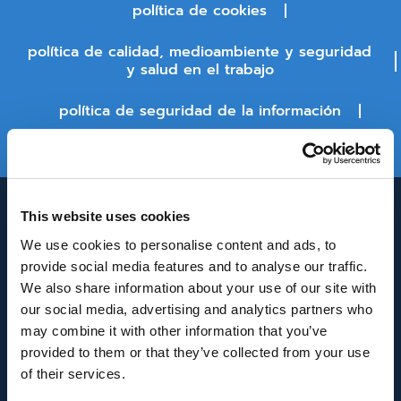
política de cookies
política de calidad, medioambiente y seguridad
y salud en el trabajo
política de seguridad de la información
estado de la plataforma
This website uses cookies
We use cookies to personalise content and ads, to
provide social media features and to analyse our traffic.
We also share information about your use of our site with
our social media, advertising and analytics partners who
may combine it with other information that you’ve
INNOVACIÓN Y DESARROLLO DE ANDALUCÍA
provided to them or that they’ve collected from your use
IDEA
of their services.