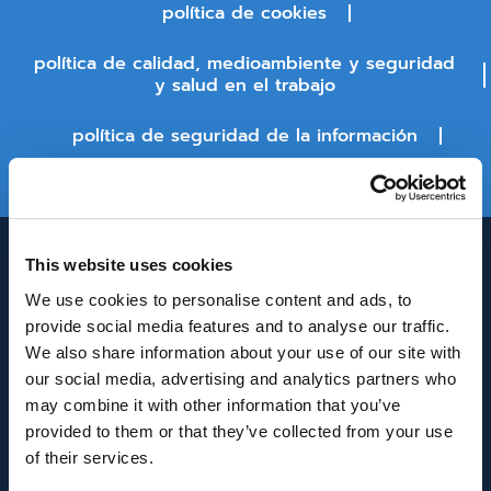
política de cookies
política de calidad, medioambiente y seguridad
y salud en el trabajo
política de seguridad de la información
estado de la plataforma
This website uses cookies
We use cookies to personalise content and ads, to
provide social media features and to analyse our traffic.
We also share information about your use of our site with
our social media, advertising and analytics partners who
may combine it with other information that you’ve
INNOVACIÓN Y DESARROLLO DE ANDALUCÍA
provided to them or that they’ve collected from your use
IDEA
of their services.