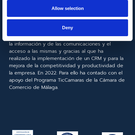
FONDO EUROPEO DE DESARROLLO REGIONAL
Allow selection
Metadata SL ha sido beneficiaria del Fondo
Deny
Europeo de Desarrollo Regional cuyo objetivo es
mejorar el uso y la calidad de las tecnologías de
la información y de las comunicaciones y el
acceso a las mismas y gracias al que ha
realizado la implementación de un CRM y para la
mejora de la competitividad y productividad de
la empresa. En 2022. Para ello ha contado con el
apoyo del Programa TicCamaras de la Cámara de
Comercio de Málaga.