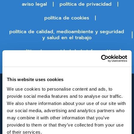
aviso legal
política de privacidad
política de cookies
política de calidad, medioambiente y seguridad
y salud en el trabajo
política de seguridad de la información
estado de la plataforma
This website uses cookies
We use cookies to personalise content and ads, to
provide social media features and to analyse our traffic.
We also share information about your use of our site with
our social media, advertising and analytics partners who
may combine it with other information that you’ve
provided to them or that they’ve collected from your use
INNOVACIÓN Y DESARROLLO DE ANDALUCÍA
of their services.