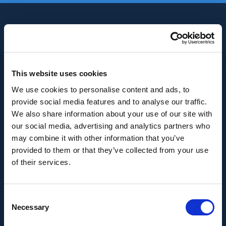
This website uses cookies
We use cookies to personalise content and ads, to
INNOVACIÓN Y DESARROLLO DE ANDALUCÍA
provide social media features and to analyse our traffic.
IDEA
We also share information about your use of our site with
our social media, advertising and analytics partners who
Se ha recibido un incentivo de la Agencia de
may combine it with other information that you’ve
Innovación y Desarrollo de Andalucía IDEA, de la
provided to them or that they’ve collected from your use
Junta de Andalucía, por un importe de
of their services.
43.802,59€, cofinanciado en un 80% por la Unión
Europea a través del Fondo Europeo de
Consent
Desarrollo Regional, FEDER para la realización del
Necessary
Selection
proyecto AMPLIACIÓN DE CAPACIDAD DE
METADATA con el objetivo de conseguir un tejido