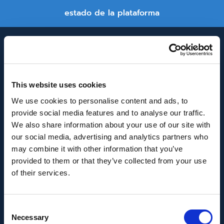
estado de la plataforma
This website uses cookies
We use cookies to personalise content and ads, to
provide social media features and to analyse our traffic.
INNOVACIÓN Y DESARROLLO DE ANDALUCÍA
We also share information about your use of our site with
IDEA
our social media, advertising and analytics partners who
may combine it with other information that you’ve
Se ha recibido un incentivo de la Agencia de
provided to them or that they’ve collected from your use
Innovación y Desarrollo de Andalucía IDEA, de la
of their services.
Junta de Andalucía, por un importe de
43.802,59€, cofinanciado en un 80% por la Unión
Consent
Europea a través del Fondo Europeo de
Necessary
Selection
Desarrollo Regional, FEDER para la realización del