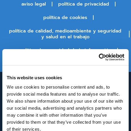
aviso legal
política de privacidad
política de cookies
política de calidad, medioambiente y seguridad
y salud en el trabajo
política de seguridad de la información
estado de la plataforma
This website uses cookies
We use cookies to personalise content and ads, to
provide social media features and to analyse our traffic.
We also share information about your use of our site with
our social media, advertising and analytics partners who
may combine it with other information that you’ve
provided to them or that they’ve collected from your use
INNOVACIÓN Y DESARROLLO DE ANDALUCÍA
of their services.