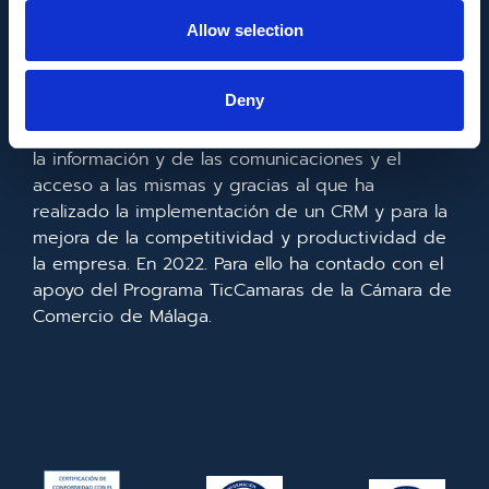
FONDO EUROPEO DE DESARROLLO REGIONAL
Allow selection
Metadata SL ha sido beneficiaria del Fondo
Deny
Europeo de Desarrollo Regional cuyo objetivo es
mejorar el uso y la calidad de las tecnologías de
la información y de las comunicaciones y el
acceso a las mismas y gracias al que ha
realizado la implementación de un CRM y para la
mejora de la competitividad y productividad de
la empresa. En 2022. Para ello ha contado con el
apoyo del Programa TicCamaras de la Cámara de
Comercio de Málaga.