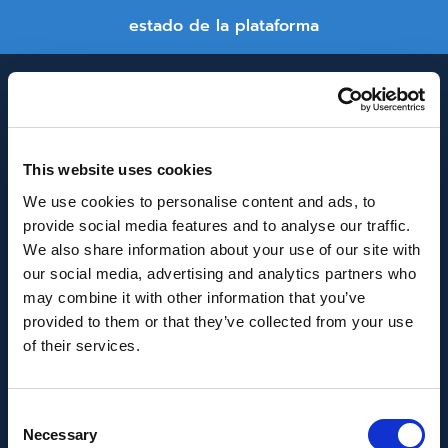
estado de la plataforma
This website uses cookies
We use cookies to personalise content and ads, to
provide social media features and to analyse our traffic.
INNOVACIÓN Y DESARROLLO DE ANDALUCÍA
We also share information about your use of our site with
IDEA
our social media, advertising and analytics partners who
may combine it with other information that you’ve
Se ha recibido un incentivo de la Agencia de
provided to them or that they’ve collected from your use
Innovación y Desarrollo de Andalucía IDEA, de la
of their services.
Junta de Andalucía, por un importe de
43.802,59€, cofinanciado en un 80% por la Unión
Consent
Europea a través del Fondo Europeo de
Necessary
Selection
Desarrollo Regional, FEDER para la realización del