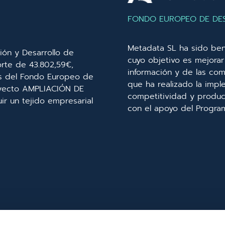
FONDO EUROPEO DE DE
Metadata SL ha sido ben
ión y Desarrollo de
cuyo objetivo es mejorar 
orte de 43.802,59€,
información y de las com
és del Fondo Europeo de
que ha realizado la imp
royecto AMPLIACIÓN DE
competitividad y product
r un tejido empresarial
con el apoyo del Progra