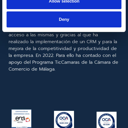
Allow selection
Metadata SL ha sido beneficiaria del Fondo
Europeo de Desarrollo Regional cuyo objetivo es
Deny
mejorar el uso y la calidad de las tecnologías de
la información y de las comunicaciones y el
acceso a las mismas y gracias al que ha
realizado la implementación de un CRM y para la
mejora de la competitividad y productividad de
la empresa. En 2022. Para ello ha contado con el
apoyo del Programa TicCamaras de la Cámara de
Comercio de Málaga.