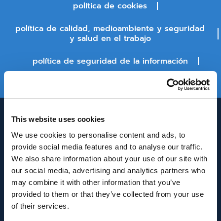
política de cookies
política de calidad, medioambiente y seguridad
y salud en el trabajo
política de seguridad de la información
estado de la plataforma
This website uses cookies
We use cookies to personalise content and ads, to
provide social media features and to analyse our traffic.
We also share information about your use of our site with
our social media, advertising and analytics partners who
may combine it with other information that you’ve
INNOVACIÓN Y DESARROLLO DE ANDALUCÍA
provided to them or that they’ve collected from your use
IDEA
of their services.