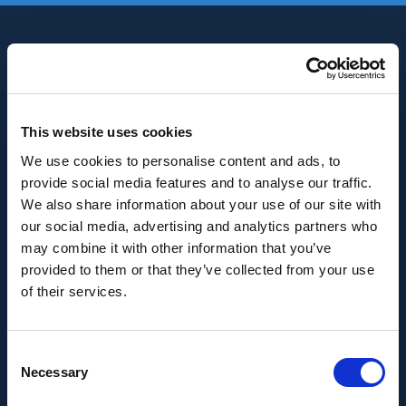
This website uses cookies
We use cookies to personalise content and ads, to
INNOVACIÓN Y DESARROLLO DE ANDALUCÍA
provide social media features and to analyse our traffic.
IDEA
We also share information about your use of our site with
our social media, advertising and analytics partners who
Se ha recibido un incentivo de la Agencia de
may combine it with other information that you’ve
Innovación y Desarrollo de Andalucía IDEA, de la
provided to them or that they’ve collected from your use
Junta de Andalucía, por un importe de
of their services.
43.802,59€, cofinanciado en un 80% por la Unión
Europea a través del Fondo Europeo de
Consent
Desarrollo Regional, FEDER para la realización del
Necessary
Selection
proyecto AMPLIACIÓN DE CAPACIDAD DE
METADATA con el objetivo de conseguir un tejido