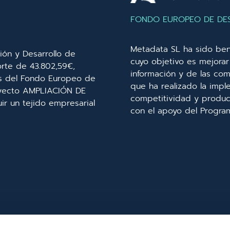
FONDO EUROPEO DE DE
Metadata SL ha sido ben
ión y Desarrollo de
cuyo objetivo es mejorar 
orte de 43.802,59€,
información y de las com
és del Fondo Europeo de
que ha realizado la imp
royecto AMPLIACIÓN DE
competitividad y product
r un tejido empresarial
con el apoyo del Progra