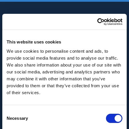
This website uses cookies
We use cookies to personalise content and ads, to
INNOVACIÓN Y DESARROLLO DE ANDALUCÍA
provide social media features and to analyse our traffic.
IDEA
We also share information about your use of our site with
our social media, advertising and analytics partners who
Se ha recibido un incentivo de la Agencia de
may combine it with other information that you’ve
Innovación y Desarrollo de Andalucía IDEA, de la
provided to them or that they’ve collected from your use
Junta de Andalucía, por un importe de
of their services.
43.802,59€, cofinanciado en un 80% por la Unión
Europea a través del Fondo Europeo de
Consent
Desarrollo Regional, FEDER para la realización del
Necessary
Selection
proyecto AMPLIACIÓN DE CAPACIDAD DE
METADATA con el objetivo de conseguir un tejido