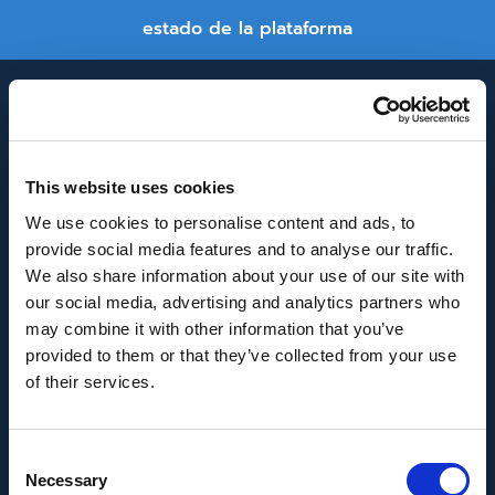
estado de la plataforma
This website uses cookies
We use cookies to personalise content and ads, to
provide social media features and to analyse our traffic.
INNOVACIÓN Y DESARROLLO DE ANDALUCÍA
We also share information about your use of our site with
IDEA
our social media, advertising and analytics partners who
may combine it with other information that you’ve
Se ha recibido un incentivo de la Agencia de
provided to them or that they’ve collected from your use
Innovación y Desarrollo de Andalucía IDEA, de la
of their services.
Junta de Andalucía, por un importe de
43.802,59€, cofinanciado en un 80% por la Unión
Consent
Europea a través del Fondo Europeo de
Necessary
Selection
Desarrollo Regional, FEDER para la realización del