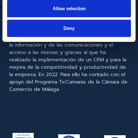
FONDO EUROPEO DE DESARROLLO REGIONAL
Allow selection
Metadata SL ha sido beneficiaria del Fondo
Deny
Europeo de Desarrollo Regional cuyo objetivo es
mejorar el uso y la calidad de las tecnologías de
la información y de las comunicaciones y el
acceso a las mismas y gracias al que ha
realizado la implementación de un CRM y para la
mejora de la competitividad y productividad de
la empresa. En 2022. Para ello ha contado con el
apoyo del Programa TicCamaras de la Cámara de
Comercio de Málaga.