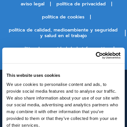
aviso legal
política de privacidad
política de cookies
política de calidad, medioambiente y seguridad
y salud en el trabajo
política de seguridad de la información
estado de la plataforma
This website uses cookies
We use cookies to personalise content and ads, to
provide social media features and to analyse our traffic.
We also share information about your use of our site with
our social media, advertising and analytics partners who
may combine it with other information that you’ve
provided to them or that they’ve collected from your use
INNOVACIÓN Y DESARROLLO DE ANDALUCÍA
of their services.