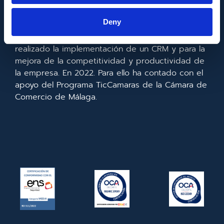
Europeo de Desarrollo Regional cuyo objetivo es
mejorar el uso y la calidad de las tecnologías de
Deny
la información y de las comunicaciones y el
acceso a las mismas y gracias al que ha
realizado la implementación de un CRM y para la
mejora de la competitividad y productividad de
la empresa. En 2022. Para ello ha contado con el
apoyo del Programa TicCamaras de la Cámara de
Comercio de Málaga.