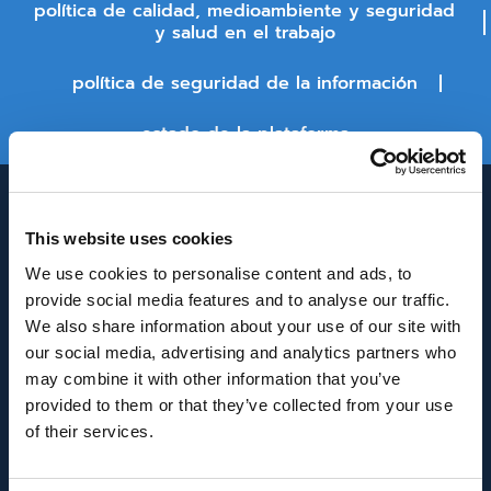
política de calidad, medioambiente y seguridad
y salud en el trabajo
política de seguridad de la información
estado de la plataforma
This website uses cookies
We use cookies to personalise content and ads, to
provide social media features and to analyse our traffic.
We also share information about your use of our site with
our social media, advertising and analytics partners who
INNOVACIÓN Y DESARROLLO DE ANDALUCÍA
may combine it with other information that you’ve
IDEA
provided to them or that they’ve collected from your use
of their services.
Se ha recibido un incentivo de la Agencia de
Innovación y Desarrollo de Andalucía IDEA, de la