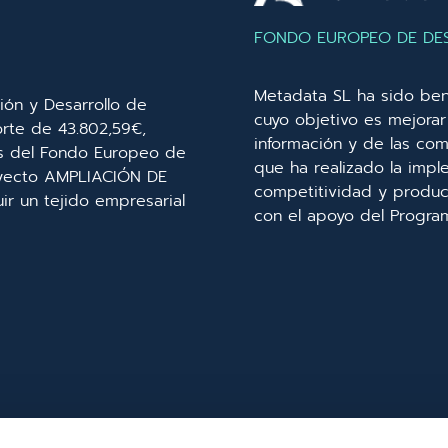
FONDO EUROPEO DE DE
Metadata SL ha sido ben
ión y Desarrollo de
cuyo objetivo es mejorar 
orte de 43.802,59€,
información y de las com
és del Fondo Europeo de
que ha realizado la imp
royecto AMPLIACIÓN DE
competitividad y product
r un tejido empresarial
con el apoyo del Progra