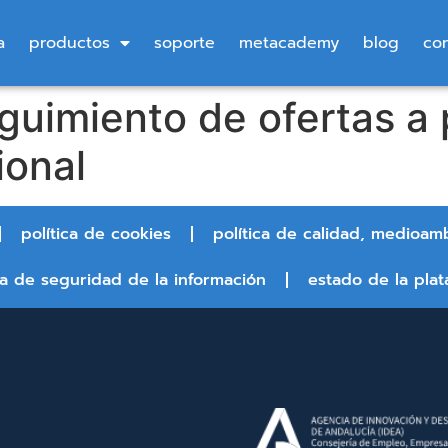
a
productos
soporte
metacademy
blog
co
guimiento de ofertas a
ional
política de cookies
política de calidad, medioam
ca de seguridad de la información
estado de la plat