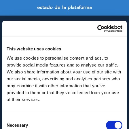
estado de la plataforma
This website uses cookies
We use cookies to personalise content and ads, to
provide social media features and to analyse our traffic.
INNOVACIÓN Y DESARROLLO DE ANDALUCÍA
We also share information about your use of our site with
IDEA
our social media, advertising and analytics partners who
may combine it with other information that you’ve
Se ha recibido un incentivo de la Agencia de
provided to them or that they’ve collected from your use
Innovación y Desarrollo de Andalucía IDEA, de la
of their services.
Junta de Andalucía, por un importe de
43.802,59€, cofinanciado en un 80% por la Unión
Consent
Europea a través del Fondo Europeo de
Necessary
Selection
Desarrollo Regional, FEDER para la realización del