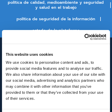
política de calidad, medioambiente y seguridad
y salud en el trabajo
política de seguridad de la información
estado de la plataforma
This website uses cookies
We use cookies to personalise content and ads, to
provide social media features and to analyse our traffic.
We also share information about your use of our site with
our social media, advertising and analytics partners who
INNOVACIÓN Y DESARROLLO DE ANDALUCÍA
may combine it with other information that you’ve
IDEA
provided to them or that they’ve collected from your use
of their services.
Se ha recibido un incentivo de la Agencia de
Innovación y Desarrollo de Andalucía IDEA, de la