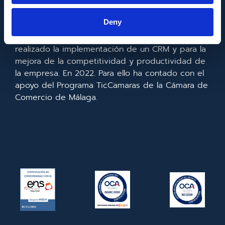
Europeo de Desarrollo Regional cuyo objetivo es
mejorar el uso y la calidad de las tecnologías de
Deny
la información y de las comunicaciones y el
acceso a las mismas y gracias al que ha
realizado la implementación de un CRM y para la
mejora de la competitividad y productividad de
la empresa. En 2022. Para ello ha contado con el
apoyo del Programa TicCamaras de la Cámara de
Comercio de Málaga.