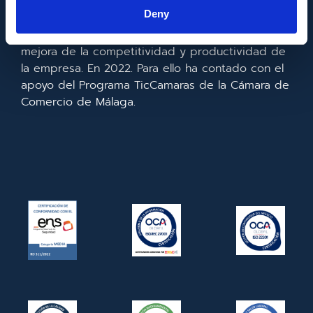
la información y de las comunicaciones y el
Deny
acceso a las mismas y gracias al que ha
realizado la implementación de un CRM y para la
mejora de la competitividad y productividad de
la empresa. En 2022. Para ello ha contado con el
apoyo del Programa TicCamaras de la Cámara de
Comercio de Málaga.