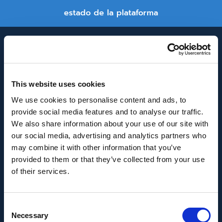
estado de la plataforma
This website uses cookies
We use cookies to personalise content and ads, to
provide social media features and to analyse our traffic.
INNOVACIÓN Y DESARROLLO DE ANDALUCÍA
We also share information about your use of our site with
IDEA
our social media, advertising and analytics partners who
may combine it with other information that you’ve
Se ha recibido un incentivo de la Agencia de
provided to them or that they’ve collected from your use
Innovación y Desarrollo de Andalucía IDEA, de la
of their services.
Junta de Andalucía, por un importe de
43.802,59€, cofinanciado en un 80% por la Unión
Consent
Europea a través del Fondo Europeo de
Necessary
Selection
Desarrollo Regional, FEDER para la realización del