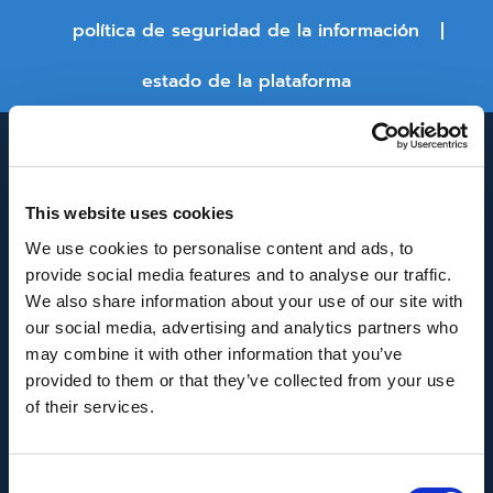
política de seguridad de la información
estado de la plataforma
This website uses cookies
We use cookies to personalise content and ads, to
provide social media features and to analyse our traffic.
We also share information about your use of our site with
INNOVACIÓN Y DESARROLLO DE ANDALUCÍA
our social media, advertising and analytics partners who
IDEA
may combine it with other information that you’ve
provided to them or that they’ve collected from your use
Se ha recibido un incentivo de la Agencia de
of their services.
Innovación y Desarrollo de Andalucía IDEA, de la
Junta de Andalucía, por un importe de
Consent
43.802,59€, cofinanciado en un 80% por la Unión