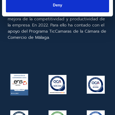
la información y de las comunicaciones y el
Deny
acceso a las mismas y gracias al que ha
realizado la implementación de un CRM y para la
mejora de la competitividad y productividad de
la empresa. En 2022. Para ello ha contado con el
apoyo del Programa TicCamaras de la Cámara de
Comercio de Málaga.