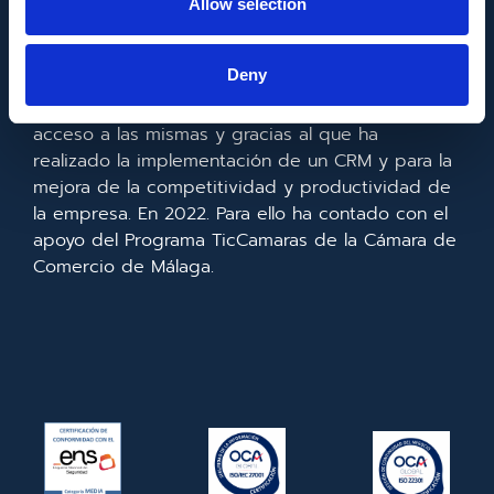
Allow selection
Metadata SL ha sido beneficiaria del Fondo
Europeo de Desarrollo Regional cuyo objetivo es
Deny
mejorar el uso y la calidad de las tecnologías de
la información y de las comunicaciones y el
acceso a las mismas y gracias al que ha
realizado la implementación de un CRM y para la
mejora de la competitividad y productividad de
la empresa. En 2022. Para ello ha contado con el
apoyo del Programa TicCamaras de la Cámara de
Comercio de Málaga.