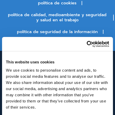
política de cookies
política de calidad, medioambiente y seguridad
y salud en el trabajo
política de seguridad de la información
estado de la plataforma
This website uses cookies
We use cookies to personalise content and ads, to
provide social media features and to analyse our traffic.
We also share information about your use of our site with
our social media, advertising and analytics partners who
may combine it with other information that you’ve
INNOVACIÓN Y DESARROLLO DE ANDALUCÍA
provided to them or that they’ve collected from your use
IDEA
of their services.