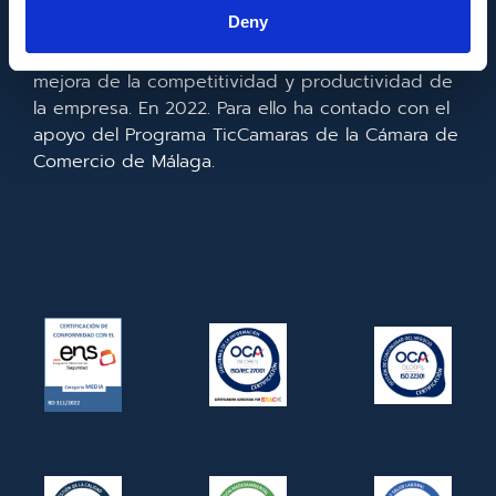
la información y de las comunicaciones y el
Deny
acceso a las mismas y gracias al que ha
realizado la implementación de un CRM y para la
mejora de la competitividad y productividad de
la empresa. En 2022. Para ello ha contado con el
apoyo del Programa TicCamaras de la Cámara de
Comercio de Málaga.