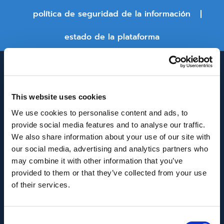
política de seguridad de la información
estado de la plataforma
This website uses cookies
We use cookies to personalise content and ads, to
provide social media features and to analyse our traffic.
We also share information about your use of our site with
INNOVACIÓN Y DESARROLLO DE ANDALUCÍA
our social media, advertising and analytics partners who
IDEA
may combine it with other information that you’ve
provided to them or that they’ve collected from your use
Se ha recibido un incentivo de la Agencia de
of their services.
Innovación y Desarrollo de Andalucía IDEA, de la
Junta de Andalucía, por un importe de
Consent
43.802,59€, cofinanciado en un 80% por la Unión