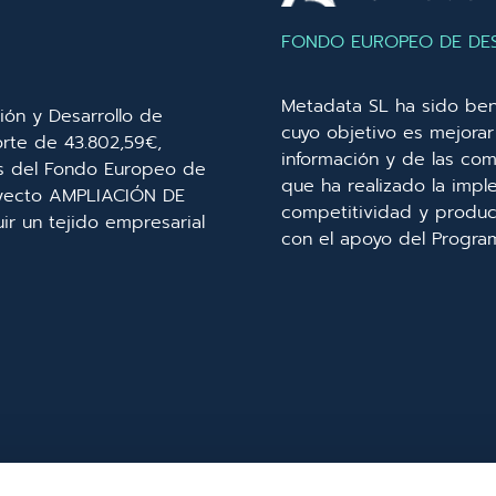
FONDO EUROPEO DE DE
Metadata SL ha sido ben
ión y Desarrollo de
cuyo objetivo es mejorar 
orte de 43.802,59€,
información y de las com
és del Fondo Europeo de
que ha realizado la imp
royecto AMPLIACIÓN DE
competitividad y product
r un tejido empresarial
con el apoyo del Progra