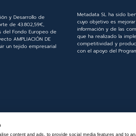
Metadata SL ha sido ben
ión y Desarrollo de
cuyo objetivo es mejorar 
orte de 43.802,59€,
información y de las com
és del Fondo Europeo de
que ha realizado la imp
royecto AMPLIACIÓN DE
competitividad y product
r un tejido empresarial
con el apoyo del Progra
s
ise content and ads, to provide social media features and to an