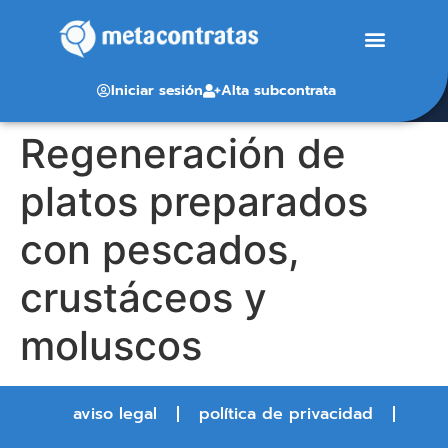
Iniciar sesión
Alta subcontrata
Regeneración de
platos preparados
con pescados,
crustáceos y
moluscos
aviso legal
política de privacidad