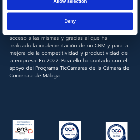
Allow selection
Metadata SL ha sido beneficiaria del Fondo
Europeo de Desarrollo Regional cuyo objetivo es
Deny
mejorar el uso y la calidad de las tecnologías de
la información y de las comunicaciones y el
acceso a las mismas y gracias al que ha
realizado la implementación de un CRM y para la
mejora de la competitividad y productividad de
la empresa. En 2022. Para ello ha contado con el
apoyo del Programa TicCamaras de la Cámara de
Comercio de Málaga.