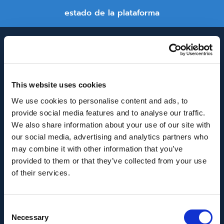
estado de la plataforma
This website uses cookies
We use cookies to personalise content and ads, to
provide social media features and to analyse our traffic.
INNOVACIÓN Y DESARROLLO DE ANDALUCÍA
We also share information about your use of our site with
IDEA
our social media, advertising and analytics partners who
may combine it with other information that you’ve
Se ha recibido un incentivo de la Agencia de
provided to them or that they’ve collected from your use
Innovación y Desarrollo de Andalucía IDEA, de la
of their services.
Junta de Andalucía, por un importe de
43.802,59€, cofinanciado en un 80% por la Unión
Consent
Europea a través del Fondo Europeo de
Necessary
Selection
Desarrollo Regional, FEDER para la realización del