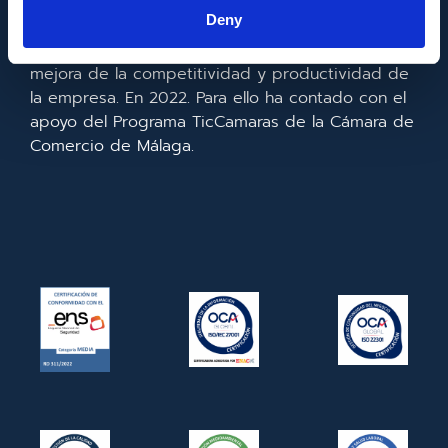
la información y de las comunicaciones y el
Deny
acceso a las mismas y gracias al que ha
realizado la implementación de un CRM y para la
mejora de la competitividad y productividad de
la empresa. En 2022. Para ello ha contado con el
apoyo del Programa TicCamaras de la Cámara de
Comercio de Málaga.