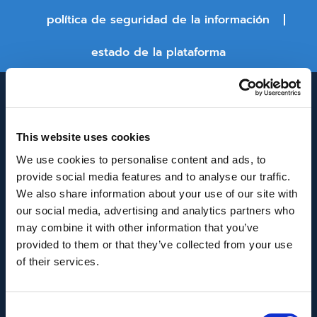
política de seguridad de la información
estado de la plataforma
This website uses cookies
We use cookies to personalise content and ads, to
provide social media features and to analyse our traffic.
We also share information about your use of our site with
INNOVACIÓN Y DESARROLLO DE ANDALUCÍA
our social media, advertising and analytics partners who
IDEA
may combine it with other information that you’ve
provided to them or that they’ve collected from your use
Se ha recibido un incentivo de la Agencia de
of their services.
Innovación y Desarrollo de Andalucía IDEA, de la
Junta de Andalucía, por un importe de
Consent
43.802,59€, cofinanciado en un 80% por la Unión