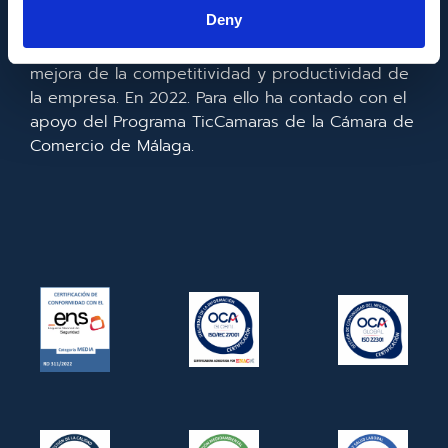
la información y de las comunicaciones y el
Deny
acceso a las mismas y gracias al que ha
realizado la implementación de un CRM y para la
mejora de la competitividad y productividad de
la empresa. En 2022. Para ello ha contado con el
apoyo del Programa TicCamaras de la Cámara de
Comercio de Málaga.