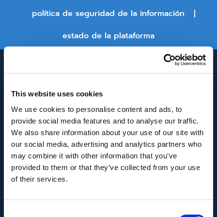
política de seguridad de la información
estado de la plataforma
This website uses cookies
We use cookies to personalise content and ads, to
provide social media features and to analyse our traffic.
We also share information about your use of our site with
INNOVACIÓN Y DESARROLLO DE ANDALUCÍA
our social media, advertising and analytics partners who
IDEA
may combine it with other information that you’ve
provided to them or that they’ve collected from your use
Se ha recibido un incentivo de la Agencia de
of their services.
Innovación y Desarrollo de Andalucía IDEA, de la
Junta de Andalucía, por un importe de
Consent
43.802,59€, cofinanciado en un 80% por la Unión