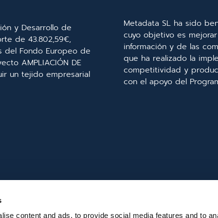
Metadata SL ha sido ben
ión y Desarrollo de
cuyo objetivo es mejorar 
orte de 43.802,59€,
información y de las com
és del Fondo Europeo de
que ha realizado la imp
royecto AMPLIACIÓN DE
competitividad y product
r un tejido empresarial
con el apoyo del Progra
s
ise content and ads, to provide social media features and to an