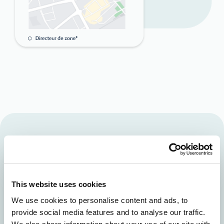
Oubliez le papier et le crayon et
réduisez les tâches
administratives.
This website uses cookies
Ne consacrez pas la fin de votre
We use cookies to personalise content and ads, to
journée à la saisie de données et
provide social media features and to analyse our traffic.
à l'établissement de rapports.