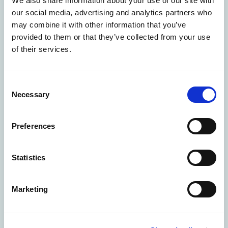
We also share information about your use of our site with
our social media, advertising and analytics partners who
Remplissez vos formulaires en
may combine it with other information that you’ve
quelques minutes, directement sur
provided to them or that they’ve collected from your use
votre lieu de travail !
of their services.
Consent
Necessary
Selection
Preferences
Statistics
Marketing