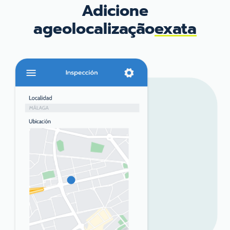
Adicione
a
geolocalização
exata