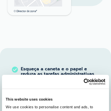
Esqueça a caneta e o papel e
reduza as tarefas administrativas.
Não desperdice o final do dia a
introduzir dados no computador e
a elaborar relatórios.
This website uses cookies
We use cookies to personalise content and ads, to
Preencha os seus formulários em