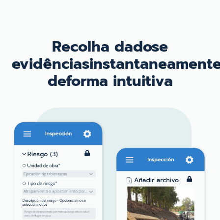
Recolha dados
e
evidências
instantaneamente
de
forma intuitiva