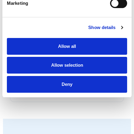
proveedores
Marketing
Tus contratistas cargan documentación
desde cualquier lugar, sin bloqueos.
Show details
Allow all
Integración con ERP y
sistemas
Allow selection
Conectamos con SAP, A3, Navision y APIs
propias. Tus datos fluyen sin duplicar
Deny
trabajo.