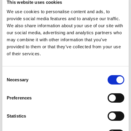
This website uses cookies
Una persona real lleva tu migración de
We use cookies to personalise content and ads, to
principio a fin. Sin tickets que se pierden
provide social media features and to analyse our traffic.
ni chatbots que no entienden.
We also share information about your use of our site with
our social media, advertising and analytics partners who
may combine it with other information that you’ve
provided to them or that they’ve collected from your use
of their services.
Te avisamos antes de cada
caducidad
Consent
Recibes alertas automáticas cuando un
Necessary
Selection
documento se acerca a su caducidad,
con tiempo de sobra para renovar.
Preferences
Statistics
App móvil para tus