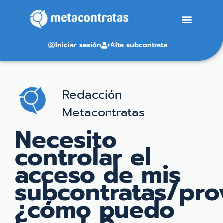
Iniciar sesión
Alta subcontrata
Redacción
Metacontratas
Necesito
controlar el
acceso de mis
subcontratas/pro
¿cómo puedo