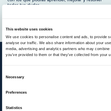
con los que podrás aprender, mejorar y resolver
todas tus dudas.
Y, cómo no, también te hablaremos de las
soluciones que ofrecemos y que ya están
ayudando a miles de profesionales como tú.
This website uses cookies
We use cookies to personalise content and ads, to provide s
analyse our traffic. We also share information about your use 
media, advertising and analytics partners who may combine it
you’ve provided to them or that they’ve collected from your us
Novedades y
Consent
Necessary
contenido
Selection
exclusivo en nuestra
Preferences
newsletter
Statistics