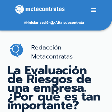
Iniciar sesión
Alta subcontrata
Redacción
Metacontratas
La Evaluación
de Riesgos de
una empresa.
¿Por qué es tan
importante?