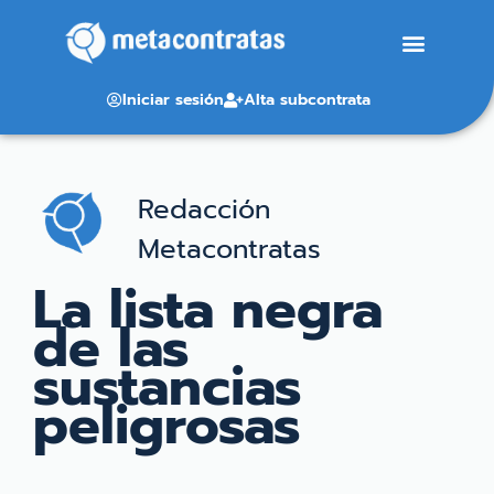
Iniciar sesión
Alta subcontrata
Redacción
Metacontratas
La lista negra
de las
sustancias
peligrosas