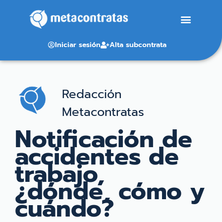
Iniciar sesión
Alta subcontrata
Redacción
Metacontratas
Notificación de
accidentes de
trabajo,
¿dónde, cómo y
cuándo?