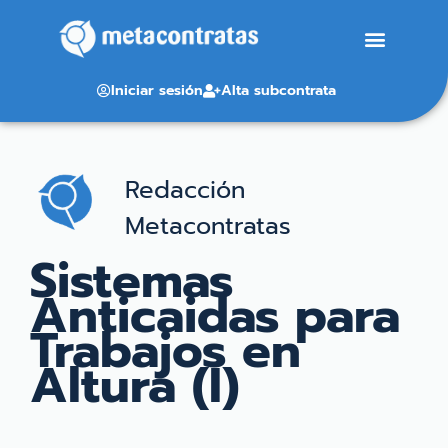
Iniciar sesión
Alta subcontrata
Redacción
Metacontratas
Sistemas
Anticaidas para
Trabajos en
Altura (I)